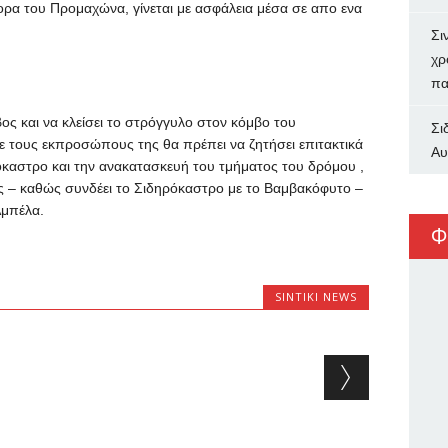
ορα του Προμαχώνα, γίνεται με ασφάλεια μέσα σε απο ενα
Σι
χρ
πα
ς και να κλείσει το στρόγγυλο στον κόμβο του
Σι
ε τους εκπροσώπους της θα πρέπει να ζητήσει επιτακτικά
Αυ
καστρο και την ανακατασκευή του τμήματος του δρόμου ,
ς – καθώς συνδέει το Σιδηρόκαστρο με το Βαμβακόφυτο –
 Αμπέλα.
Φ
SINTIKI NEWS