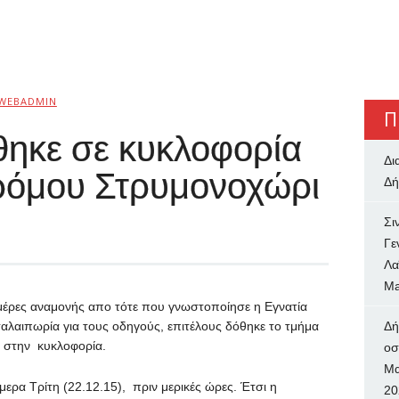
WEBADMIN
Π
θηκε σε κυκλοφορία
Δι
δρόμου Στρυμονοχώρι
Δή
Σι
Γε
Λα
Ma
ημέρες αναμονής απο τότε που γνωστοποίησε η Εγνατία
αλαιπωρία για τους οδηγούς, επιτέλους δόθηκε το τμήμα
Δή
 στην κυκλοφορία.
oσ
Μα
ρα Τρίτη (22.12.15), πριν μερικές ώρες. Έτσι η
20