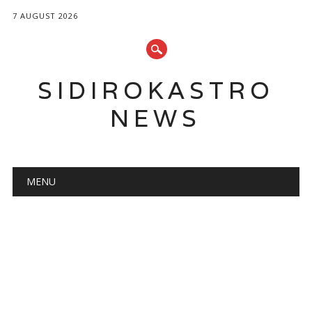
7 AUGUST 2026
SIDIROKASTRO
NEWS
Main menu
Skip
MENU
to
content