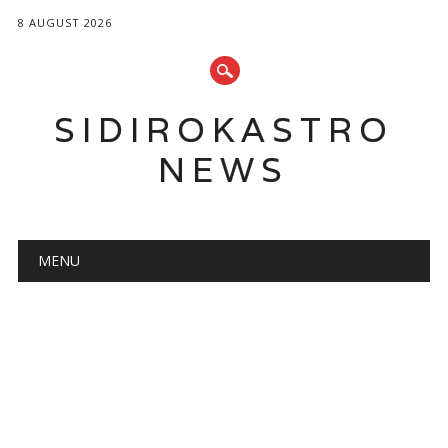
8 AUGUST 2026
SIDIROKASTRO
NEWS
Main menu
Skip
MENU
to
content