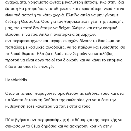
αναχώματα, χρησιμοποιώντας μεγαλύτερη έκταση, ενώ στην ίδια
έκταση θα μπορούσε ν αποθηκευτεί και περισσότερο νερό και να
είναι πιό ασφαλή τα κάτω χωριά. Ελπίζω απλά να μην γίνουμε
δεύτερη Θεσσαλία. Όσο για τον θρησκευτικό ηγέτη της περιοχής
μας, που ποτέ δεν έπαψε να δείχνει βλέψεις και στην κοσμική
εξουσία, τι να πω; Απλά η ανεπάρκεια δημάρχων,
αντιπεριφερειαρχών και περιφερειαρχών δίνουν το δικαίωμα σε
παπάδες με κοσμικές φιλοδοξίες, να το παίζουν και ευαίσθητοι σε
πολιτικά θέματα. Ελπίζω ο λαός των Σερρών να καταλάβει,
προτού να είναι αργά ποιοί τον διοικούν και να κάνει το επόμενο
διάστημα σωστές επιλογές.
IliasAkritidis
Όταν οι τοπικοί παράγοντες οριοθετούν τις ευθύνες τους και στα
υπόλοιπα ζητούν τη βοήθεια της εκκλησίας για να πιέσει την
κυβέρνηση τότε καλύτερα να πάνε σπίτια τους.
Πότε βγήκε ο αντιπεριφερειάρχης ή οι δήμαρχοι της περιοχής να
σηκώσουν το θέμα δημόσια και να ασκήσουν κριτική στην