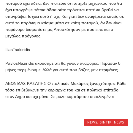
ποταμού έχει άδεια; Δεν πιστεύω ότι υπήρξε μηχανικός που θα
έχει υπογράψει τέτοια άδεια ούτε πρόκειται ποτέ να βρεθεί να
υπογράψει. Ισχύει αυτό ή όχι; Και γιατί δεν αναφέρεται κανείς σε
αυτό το παράνομο κτίσμα μέσα σε κοίτη ποταμού, άν δεν είναι
παράνομο διαφωτίστε με, Αποσκότησον με που είπε και ο
μεγάλος πρόγονος
IliasTsakiridis
PavlosNaziridis ακούσαμε ότι θα γίνουν αναφορές. Πέρασαν 8
μήνες περιμένουμε. Αλλά για αυτό που βάζεις μην περιμένεις
ΛΕΩΝΙΔΑΣ ΚΑΣΑΠΗΣ Ο πολιτικός Μακάριος ξαναχτύπησε. Κάθε
τόσο επιβεβαιώνει την κυριαρχία του και σε πολιτικό επίπεδο
στον Δήμο και οχι μόνο. Σε ρόλο κομπάρσου οι εκλεγμένοι.
NEWS
,
SINTIKI NEWS