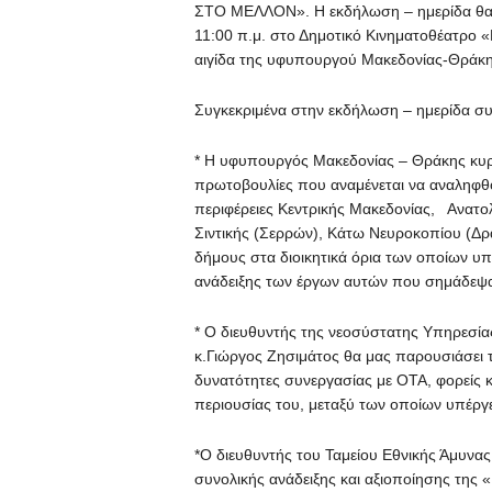
ΣΤΟ ΜΕΛΛΟΝ». H εκδήλωση – ημερίδα θα 
11:00 π.μ. στο Δημοτικό Κινηματοθέατρο «
αιγίδα της υφυπουργού Μακεδονίας-Θράκη
Συγκεκριμένα στην εκδήλωση – ημερίδα συ
* Η υφυπουργός Μακεδονίας – Θράκης κυρ
πρωτοβουλίες που αναμένεται να αναληφθο
περιφέρειες Κεντρικής Μακεδονίας, Ανατο
Σιντικής (Σερρών), Κάτω Νευροκοπίου (Δρ
δήμους στα διοικητικά όρια των οποίων υ
ανάδειξης των έργων αυτών που σημάδεψα
* Ο διευθυντής της νεοσύστατης Υπηρεσί
κ.Γιώργος Ζησιμάτος θα μας παρουσιάσει τ
δυνατότητες συνεργασίας με ΟΤΑ, φορείς κα
περιουσίας του, μεταξύ των οποίων υπέργε
*Ο διευθυντής του Ταμείου Εθνικής Άμυνας
συνολικής ανάδειξης και αξιοποίησης της