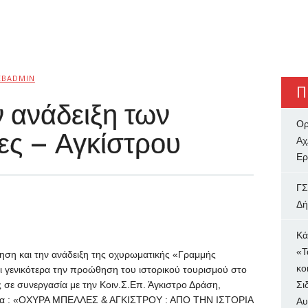
EBADMIN
Π
ν ανάδειξη των
Ορ
ς – Αγκίστρου
Αχ
Ερ
ΓΣ
Δή
Κά
«Τ
ίηση και την ανάδειξη της οχυρωματικής «Γραμμής
κο
 γενικότερα την προώθηση του ιστορικού τουρισμού στο
 σε συνεργασία με την Κοιν.Σ.Επ. Άγκιστρο Δράση,
Σι
θέμα : «OΧΥΡΑ ΜΠΕΛΛΕΣ & ΑΓΚΙΣΤΡΟΥ : ΑΠΟ ΤΗΝ ΙΣΤΟΡΙΑ
Αυ