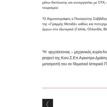
μέσω δικτύωσης και συνεργασίας με ΟΤΑ, φ
τουρισμού.
*Ο δημοσιογράφος κ.Παναγιώτης Σαββίδης
της «Γραμμής Μεταξά» καθώς και πετυχημέ
έργων στο εξωτερικό (Γαλλία, Ολλανδία, Βέλ
*Η αρχιτέκτονας – μηχανικός κυρία Α
project της Kοιν.Σ.Επ Αγκιστρο Δράσ
μετατροπή του σε Θεματικό Ιστορικό 
Post navigation