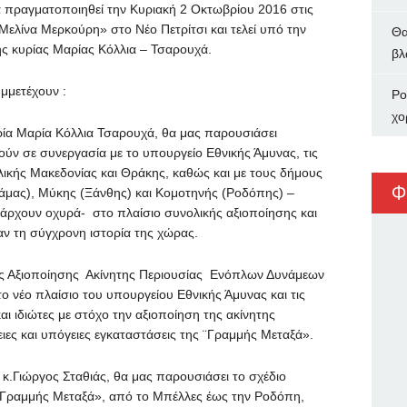
πραγματοποιηθεί την Κυριακή 2 Οκτωβρίου 2016 στις
Μελίνα Μερκούρη» στο Νέο Πετρίτσι και τελεί υπό την
Θα
ς κυρίας Μαρίας Κόλλια – Τσαρουχά.
βλ
μμετέχουν :
Ρο
χο
ία Μαρία Κόλλια Τσαρουχά, θα μας παρουσιάσει
ύν σε συνεργασία με το υπουργείο Εθνικής Άμυνας, τις
λικής Μακεδονίας και Θράκης, καθώς και με τους δήμους
Φ
άμας), Μύκης (Ξάνθης) και Κομοτηνής (Ροδόπης) –
πάρχουν οχυρά- στο πλαίσιο συνολικής αξιοποίησης και
ν τη σύγχρονη ιστορία της χώρας.
ας Αξιοποίησης Ακίνητης Περιουσίας Ενόπλων Δυνάμεων
ο νέο πλαίσιο του υπουργείου Εθνικής Άμυνας και τις
ι ιδιώτες με στόχο την αξιοποίηση της ακίνητης
ιες και υπόγειες εγκαταστάσεις της ¨Γραμμής Μεταξά».
 κ.Γιώργος Σταθιάς, θα μας παρουσιάσει το σχέδιο
 «Γραμμής Μεταξά», από το Μπέλλες έως την Ροδόπη,