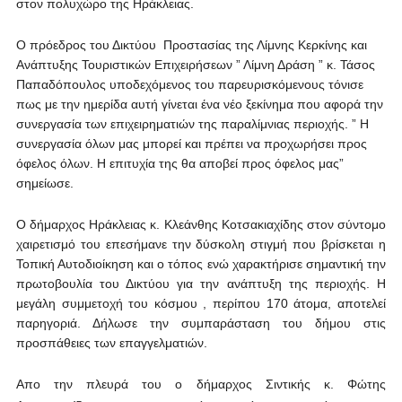
στον πολυχώρο της Ηράκλειας.
Ο πρόεδρος του Δικτύου Προστασίας της Λίμνης Κερκίνης και
Ανάπτυξης Τουριστικών Επιχειρήσεων ” Λίμνη Δράση ” κ. Τάσος
Παπαδόπουλος υποδεχόμενος του παρευρισκόμενους τόνισε
πως με την ημερίδα αυτή γίνεται ένα νέο ξεκίνημα που αφορά την
συνεργασία των επιχειρηματιών της παραλίμνιας περιοχής. ” Η
συνεργασία όλων μας μπορεί και πρέπει να προχωρήσει προς
όφελος όλων. Η επιτυχία της θα αποβεί προς όφελος μας”
σημείωσε.
Ο δήμαρχος Ηράκλειας κ. Κλεάνθης Κοτσακιαχίδης στον σύντομο
χαιρετισμό του επεσήμανε την δύσκολη στιγμή που βρίσκεται η
Τοπική Αυτοδιοίκηση και ο τόπος ενώ χαρακτήρισε σημαντική την
πρωτοβουλία του Δικτύου για την ανάπτυξη της περιοχής. Η
μεγάλη συμμετοχή του κόσμου , περίπου 170 άτομα, αποτελεί
παρηγοριά. Δήλωσε την συμπαράσταση του δήμου στις
προσπάθειες των επαγγελματιών.
Απο την πλευρά του ο δήμαρχος Σιντικής κ. Φώτης