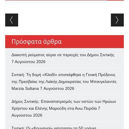
Post navigation
Πρόσφατα άρθρα
Διακοπή ρεύματος αύριο σε περιοχές του Δήμου Σιντικής
7 Αυγούστου 2026
Σιντική: Τη δομή «Κλειδί» επισκέφθηκε η Γενική Πρόξενος
της Πρεσβείας της Λαϊκής Δημοκρατίας του Μπανγκλαντές
Marzia Sultana
7 Αυγούστου 2026
Δήμος Σιντικής: Επαναπατρισμός των oστών των Ηρώων
Χρήστου και Ελένης Μαρούδη στα Ανω Πορόϊα
7
Αυγούστου 2026
Σιντική: Οι «Κομνηνοί» γιόρτασαν τα 50 χρόνια