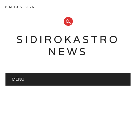
8 AUGUST 2026
SIDIROKASTRO
NEWS
Main menu
Skip
MENU
to
content