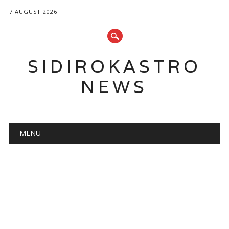
7 AUGUST 2026
SIDIROKASTRO
NEWS
Main menu
Skip
MENU
to
content