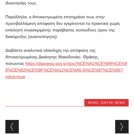
ιδιοκτησίας τους.
Παράλληλα, η Αποκεντρωμένη επισημαίνει πως στην
προσβαλλόμενη απόφαση δεν εγκρίνονται τα πρακτικά χωρίς
επίκληση συγκεκριμένης παράβασης ουσιώδους όρου της
διακήρυξης (αναιτιολόγητη).
Διαβάστε αναλυτικά ολόκληρη την απόφαση της
Αποκεντρωμένης Διοίκησης Μακεδονίας- Θράκης,
πατώντας
https://diavgeia.gov.gr/doc/%CE%A1%CE%99%CE%9
8%CE%92%CE%9F%CE%A11%CE%A5-6%CE%97%CE%96?
inline=true
NEWS
,
SINTIKI NEWS
Post navigation