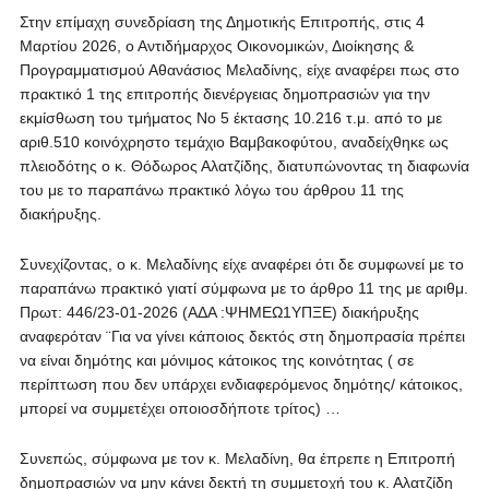
Στην επίμαχη συνεδρίαση της Δημοτικής Επιτροπής, στις 4
Μαρτίου 2026, ο Αντιδήμαρχος Οικονομικών, Διοίκησης &
Προγραμματισμού Αθανάσιος Μελαδίνης, είχε αναφέρει πως στο
πρακτικό 1 της επιτροπής διενέργειας δημοπρασιών για την
εκμίσθωση του τμήματος Νο 5 έκτασης 10.216 τ.μ. από το με
αριθ.510 κοινόχρηστο τεμάχιο Βαμβακοφύτου, αναδείχθηκε ως
πλειοδότης ο κ. Θόδωρος Αλατζίδης, διατυπώνοντας τη διαφωνία
του με το παραπάνω πρακτικό λόγω του άρθρου 11 της
διακήρυξης.
Συνεχίζοντας, ο κ. Μελαδίνης είχε αναφέρει ότι δε συμφωνεί με το
παραπάνω πρακτικό γιατί σύμφωνα με το άρθρο 11 της με αριθμ.
Πρωτ: 446/23-01-2026 (ΑΔΑ :ΨΗΜΕΩ1ΥΠΞΕ) διακήρυξης
αναφερόταν ¨Για να γίνει κάποιος δεκτός στη δημοπρασία πρέπει
να είναι δημότης και μόνιμος κάτοικος της κοινότητας ( σε
περίπτωση που δεν υπάρχει ενδιαφερόμενος δημότης/ κάτοικος,
μπορεί να συμμετέχει οποιοσδήποτε τρίτος) …
Συνεπώς, σύμφωνα με τον κ. Μελαδίνη, θα έπρεπε η Επιτροπή
δημοπρασιών να μην κάνει δεκτή τη συμμετοχή του κ. Αλατζίδη