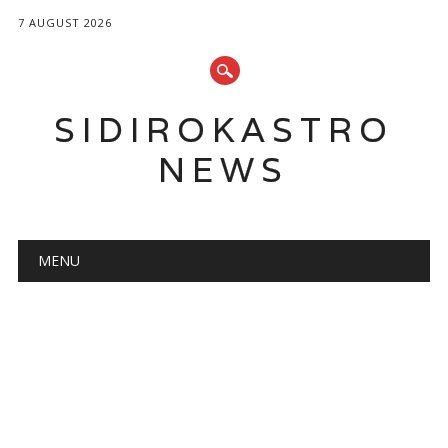
7 AUGUST 2026
SIDIROKASTRO
NEWS
Main menu
Skip
MENU
to
content