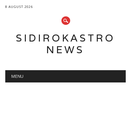
8 AUGUST 2026
SIDIROKASTRO
NEWS
Main menu
Skip
MENU
to
content