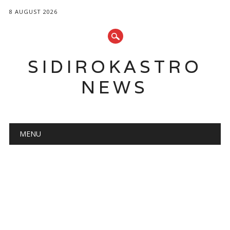
8 AUGUST 2026
SIDIROKASTRO
NEWS
Main menu
Skip
MENU
to
content