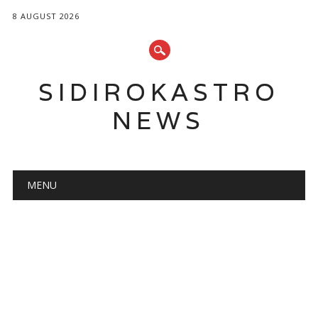
8 AUGUST 2026
SIDIROKASTRO
NEWS
Main menu
Skip
MENU
to
content