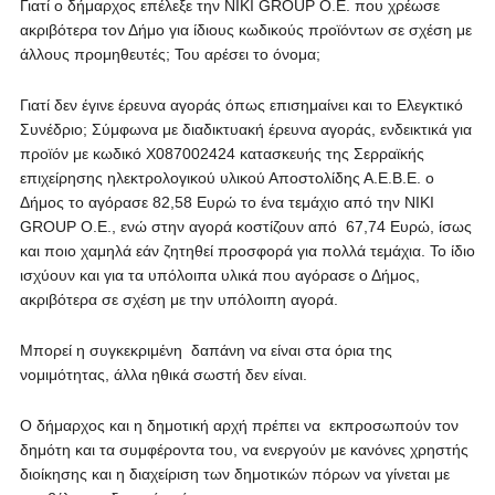
Γιατί ο δήμαρχος επέλεξε την ΝΙΚΙ GROUP O.E. που χρέωσε
ακριβότερα τον Δήμο για ίδιους κωδικούς προϊόντων σε σχέση με
άλλους προμηθευτές; Του αρέσει το όνομα;
Γιατί δεν έγινε έρευνα αγοράς όπως επισημαίνει και το Ελεγκτικό
Συνέδριο; Σύμφωνα με διαδικτυακή έρευνα αγοράς, ενδεικτικά για
προϊόν με κωδικό Χ087002424 κατασκευής της Σερραϊκής
επιχείρησης ηλεκτρολογικού υλικού Αποστολίδης Α.Ε.Β.Ε. ο
Δήμος το αγόρασε 82,58 Ευρώ το ένα τεμάχιο από την ΝΙΚΙ
GROUP O.E., ενώ στην αγορά κοστίζουν από 67,74 Ευρώ, ίσως
και ποιο χαμηλά εάν ζητηθεί προσφορά για πολλά τεμάχια. Το ίδιο
ισχύουν και για τα υπόλοιπα υλικά που αγόρασε ο Δήμος,
ακριβότερα σε σχέση με την υπόλοιπη αγορά.
Μπορεί η συγκεκριμένη δαπάνη να είναι στα όρια της
νομιμότητας, άλλα ηθικά σωστή δεν είναι.
Ο δήμαρχος και η δημοτική αρχή πρέπει να εκπροσωπούν τον
δημότη και τα συμφέροντα του, να ενεργούν με κανόνες χρηστής
διοίκησης και η διαχείριση των δημοτικών πόρων να γίνεται με