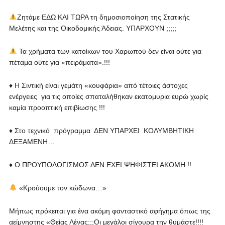
Ζητάμε ΕΔΩ ΚΑΙ ΤΩΡΑ τη δημοσιοποίηση της Στατικής
Μελέτης και της Οικοδομικής Άδειας. ΥΠΑΡΧΟΥΝ ;;;;;
Τα χρήματα των κατοίκων του Χαρωπού δεν είναι ούτε για
πέταμα ούτε για «πειράματα».!!!
♦️ Η Σιντική είναι γεμάτη «κουφάρια» από τέτοιες άστοχες
ενέργειες για τις οποίες σπαταλήθηκαν εκατομυρια ευρώ χωρίς
καμία προοπτική επιβίωσης !!!
♦️ Στο τεχνικό πρόγραμμα ΔΕΝ ΥΠΑΡΧΕΙ ΚΟΛΥΜΒΗΤΙΚΗ
ΔΕΞΑΜΕΝΗ…
♦️ Ο ΠΡΟΥΠΟΛΟΓΙΣΜΟΣ ΔΕΝ ΕΧΕΙ ΨΗΦΙΣΤΕΙ ΑΚΟΜΗ !!
«Κρούουμε τον κώδωνα…»
Μήπως πρόκειται για ένα ακόμη φανταστικό αφήγημα όπως της
αείμνηστης «Θείας Λένας;;;Οι μεγάλοι σίγουρα την θυμάστε!!!!