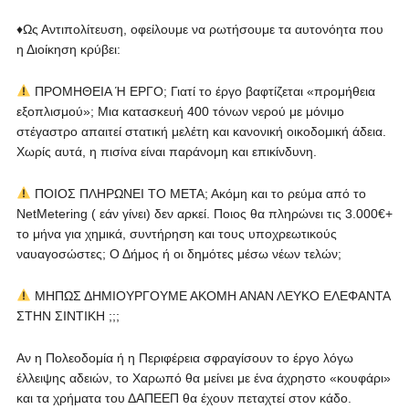
♦️Ως Αντιπολίτευση, οφείλουμε να ρωτήσουμε τα αυτονόητα που
η Διοίκηση κρύβει:
ΠΡΟΜΗΘΕΙΑ Ή ΕΡΓΟ; Γιατί το έργο βαφτίζεται «προμήθεια
εξοπλισμού»; Μια κατασκευή 400 τόνων νερού με μόνιμο
στέγαστρο απαιτεί στατική μελέτη και κανονική οικοδομική άδεια.
Χωρίς αυτά, η πισίνα είναι παράνομη και επικίνδυνη.
ΠΟΙΟΣ ΠΛΗΡΩΝΕΙ ΤΟ ΜΕΤΑ; Ακόμη και το ρεύμα από το
NetMetering ( εάν γίνει) δεν αρκεί. Ποιος θα πληρώνει τις 3.000€+
το μήνα για χημικά, συντήρηση και τους υποχρεωτικούς
ναυαγοσώστες; Ο Δήμος ή οι δημότες μέσω νέων τελών;
ΜΗΠΩΣ ΔΗΜΙΟΥΡΓΟΥΜΕ ΑΚΟΜΗ ΑΝΑΝ ΛΕΥΚΟ ΕΛΕΦΑΝΤΑ
ΣΤΗΝ ΣΙΝΤΙΚΗ ;;;
Αν η Πολεοδομία ή η Περιφέρεια σφραγίσουν το έργο λόγω
έλλειψης αδειών, το Χαρωπό θα μείνει με ένα άχρηστο «κουφάρι»
και τα χρήματα του ΔΑΠΕΕΠ θα έχουν πεταχτεί στον κάδο.