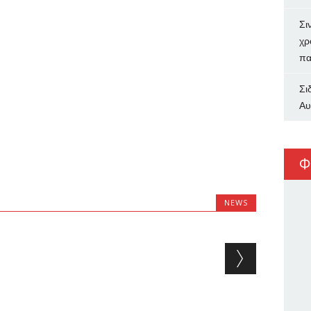
Σι
χρ
πα
Σι
Αυ
Φ
NEWS