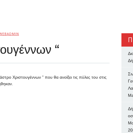
WEBADMIN
Π
τουγέννων “
Δι
Δή
Σι
 Κάστρο Χριστουγέννων ” που θα ανοίξει τις πύλες του στις
Γε
ήθηκαν.
Λα
Ma
Δή
oσ
Μα
20