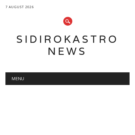
7 AUGUST 2026
SIDIROKASTRO
NEWS
Main menu
Skip
MENU
to
content