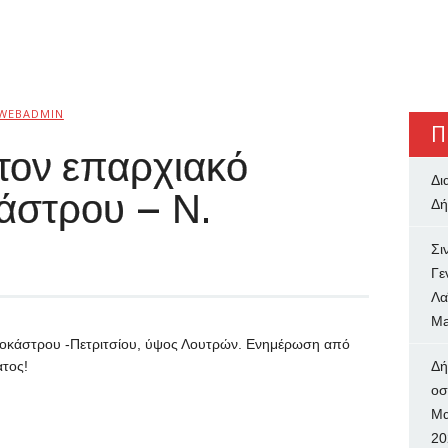
WEBADMIN
Π
τον επαρχιακό
Δι
άστρου – Ν.
Δή
Σι
Γε
Λα
Ma
ροκάστρου -Πετριτσίου, ύψος Λουτρών. Ενημέρωση από
ατος!
Δή
oσ
Μα
20