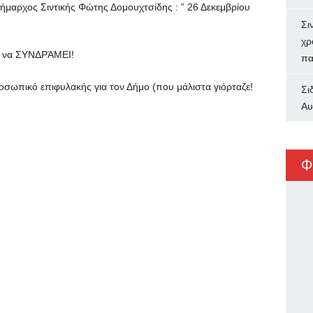
ήμαρχος Σιντικής Φώτης Δομουχτσίδης : ” 26 Δεκεμβρίου
Σι
χρ
Ί να ΣΥΝΔΡΆΜΕΙ!
πα
οσωπικό επιφυλακής για τον Δήμο (που μάλιστα γιόρταζε!
Σι
Αυ
Φ