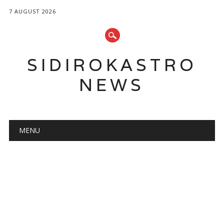
7 AUGUST 2026
SIDIROKASTRO
NEWS
Main menu
Skip
MENU
to
content