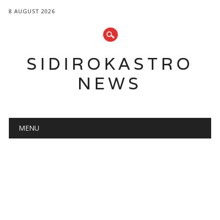
8 AUGUST 2026
SIDIROKASTRO
NEWS
Main menu
Skip
MENU
to
content