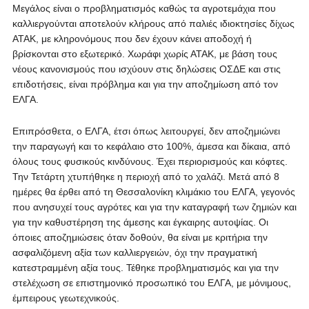
Μεγάλος είναι ο προβληματισμός καθώς τα αγροτεμάχια που
καλλιεργούνται αποτελούν κλήρους από παλιές ιδιοκτησίες δίχως
ΑΤΑΚ, με κληρονόμους που δεν έχουν κάνει αποδοχή ή
βρίσκονται στο εξωτερικό. Χωράφι χωρίς ΑΤΑΚ, με βάση τους
νέους κανονισμούς που ισχύουν στις δηλώσεις ΟΣΔΕ και στις
επιδοτήσεις, είναι πρόβλημα και για την αποζημίωση από τον
ΕΛΓΑ.
Επιπρόσθετα, ο ΕΛΓΑ, έτσι όπως λειτουργεί, δεν αποζημιώνει
την παραγωγή και το κεφάλαιο στο 100%, άμεσα και δίκαια, από
όλους τους φυσικούς κινδύνους. Έχει περιορισμούς και κόφτες.
Την Τετάρτη χτυπήθηκε η περιοχή από το χαλάζι. Μετά από 8
ημέρες θα έρθει από τη Θεσσαλονίκη κλιμάκιο του ΕΛΓΑ, γεγονός
που ανησυχεί τους αγρότες και για την καταγραφή των ζημιών και
για την καθυστέρηση της άμεσης και έγκαιρης αυτοψίας. Οι
όποιες αποζημιώσεις όταν δοθούν, θα είναι με κριτήρια την
ασφαλιζόμενη αξία των καλλιεργειών, όχι την πραγματική
κατεστραμμένη αξία τους. Τέθηκε προβληματισμός και για την
στελέχωση σε επιστημονικό προσωπικό του ΕΛΓΑ, με μόνιμους,
έμπειρους γεωτεχνικούς.