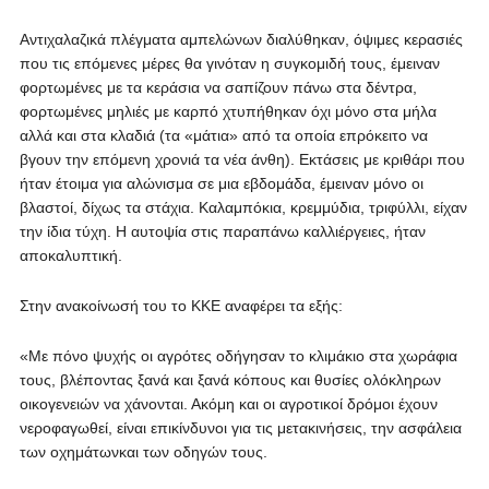
Αντιχαλαζικά πλέγματα αμπελώνων διαλύθηκαν, όψιμες κερασιές
που τις επόμενες μέρες θα γινόταν η συγκομιδή τους, έμειναν
φορτωμένες με τα κεράσια να σαπίζουν πάνω στα δέντρα,
φορτωμένες μηλιές με καρπό χτυπήθηκαν όχι μόνο στα μήλα
αλλά και στα κλαδιά (τα «μάτια» από τα οποία επρόκειτο να
βγουν την επόμενη χρονιά τα νέα άνθη). Εκτάσεις με κριθάρι που
ήταν έτοιμα για αλώνισμα σε μια εβδομάδα, έμειναν μόνο οι
βλαστοί, δίχως τα στάχια. Καλαμπόκια, κρεμμύδια, τριφύλλι, είχαν
την ίδια τύχη. Η αυτοψία στις παραπάνω καλλιέργειες, ήταν
αποκαλυπτική.
Στην ανακοίνωσή του το ΚΚΕ αναφέρει τα εξής:
«Με πόνο ψυχής οι αγρότες οδήγησαν το κλιμάκιο στα χωράφια
τους, βλέποντας ξανά και ξανά κόπους και θυσίες ολόκληρων
οικογενειών να χάνονται. Ακόμη και οι αγροτικοί δρόμοι έχουν
νεροφαγωθεί, είναι επικίνδυνοι για τις μετακινήσεις, την ασφάλεια
των οχημάτωνκαι των οδηγών τους.