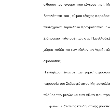
αίθουσα του πνευματικού κέντρου της Ι. 
Βασιλόπιτας του , εθίμου εξόχως παραδοσι
ταυτόχρονα.Παράλληλα πραγματοποιήθηκα
Σιδηροκαστινών μαθητών στις Πανελλαδικές 
χώρας καθώς και των εθελοντών Αιμοδοτώ
αιμοδοσίας.
Η εκδήλωση έγινε σε πανηγυρική ατμόσφαιρ
παρουσία του Σεβασμιότατου Μητροπολίτη
πλήθος των μελών και των φίλων που προ
φίλων Βυζαντινής και Δημοτικής μουσι