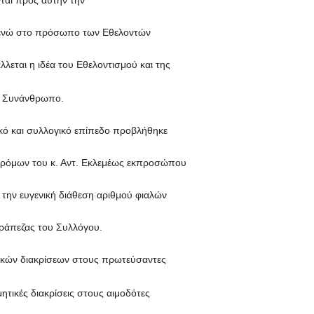
ται προς αυτήν την
) ενώ στο πρόσωπο των Εθελοντών
εται η ιδέα του Εθελοντισμού και της
α Συνάνθρωπο.
ικό και συλλογικό επίπεδο προβλήθηκε
δρόμων του κ. Αντ. Εκλεμέως εκπροσώπου
 την ευγενική διάθεση αριθμού φιαλών
τράπεζας του Συλλόγου.
ητικών διακρίσεων στους πρωτεύσαντες
μητικές διακρίσεις στους αιμοδότες