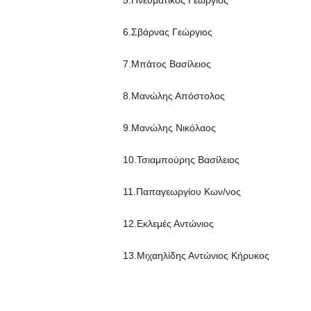
5.Πνευματικός Γεώργιος
6.Σβάρνας Γεώργιος
7.Μπάτος Βασίλειος
8.Μανώλης Απόστολος
9.Μανώλης Νικόλαος
10.Τσιαμπούρης Βασίλειος
11.Παπαγεωργίου Κων/νος
12.Εκλεμές Αντώνιος
13.Μιχαηλίδης Αντώνιος Κήρυκος