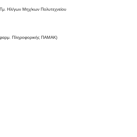
Τμ. Ηλ/γων Μηχ/κων Πολυτεχνείου
Εφαρμ. Πληροφορικής ΠΑΜΑΚ)