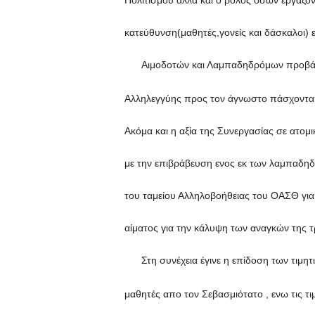
Πολιτισμού αλλά και ο ρόλος όσων εργάζον
κατεύθυνση(μαθητές,γονείς και δάσκαλοι
Αιμοδοτών και Λαμπαδηδρόμων προβάλλ
Αλληλεγγύης προς τον άγνωστο πάσχοντ
Ακόμα και η αξία της Συνεργασίας σε ατομ
με την επιβράβευση ενος εκ των λαμπαδη
του ταμείου Αλληλοβοήθειας του ΟΑΣΘ για
αίματος για την κάλυψη των αναγκών της 
Στη συνέχεια έγινε η επίδοση των τιμ
μαθητές απο τον Σεβασμιότατο , ενω τις τι