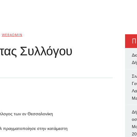
Ό
WEBADMIN
Π
τας Συλλόγου
Δι
Δή
Σι
Γε
Λα
Ma
Δή
λλογος των εν Θεσσαλονίκη
oσ
Μα
λ πραγματοποίησε στην κατάμεστη
20