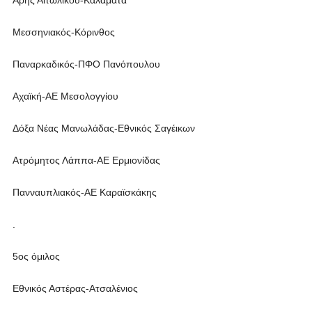
Αρης Αιτωλικού-Καλαμάτα
Μεσσηνιακός-Κόρινθος
Παναρκαδικός-ΠΦΟ Πανόπουλου
Αχαϊκή-ΑΕ Μεσολογγίου
Δόξα Νέας Μανωλάδας-Εθνικός Σαγέικων
Ατρόμητος Λάππα-ΑΕ Ερμιονίδας
Πανναυπλιακός-ΑΕ Καραϊσκάκης
.
5ος όμιλος
Εθνικός Αστέρας-Ατσαλένιος