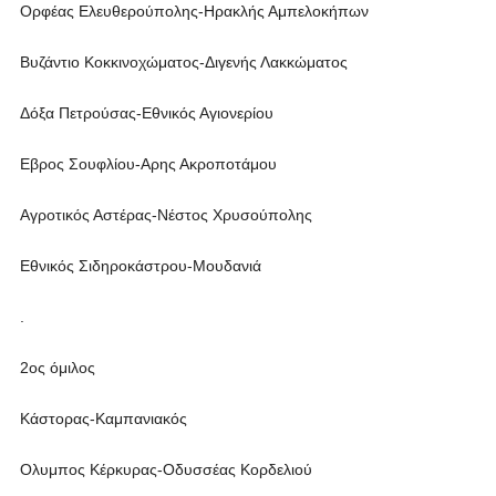
Ορφέας Ελευθερούπολης-Ηρακλής Αμπελοκήπων
Βυζάντιο Κοκκινοχώματος-Διγενής Λακκώματος
Δόξα Πετρούσας-Εθνικός Αγιονερίου
Εβρος Σουφλίου-Αρης Ακροποτάμου
Αγροτικός Αστέρας-Νέστος Χρυσούπολης
Εθνικός Σιδηροκάστρου-Μουδανιά
.
2ος όμιλος
Κάστορας-Καμπανιακός
Ολυμπος Κέρκυρας-Οδυσσέας Κορδελιού