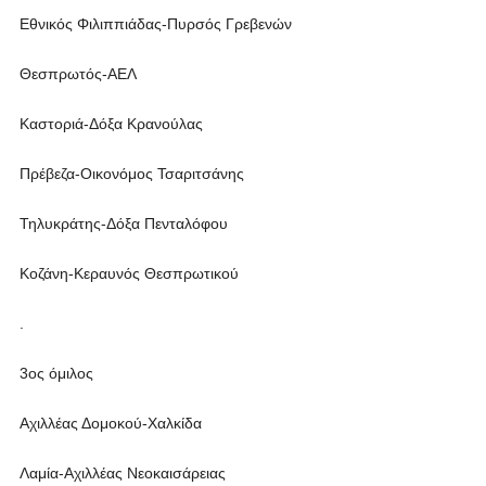
Εθνικός Φιλιππιάδας-Πυρσός Γρεβενών
Θεσπρωτός-ΑΕΛ
Καστοριά-Δόξα Κρανούλας
Πρέβεζα-Οικονόμος Τσαριτσάνης
Τηλυκράτης-Δόξα Πενταλόφου
Κοζάνη-Κεραυνός Θεσπρωτικού
.
3ος όμιλος
Αχιλλέας Δομοκού-Χαλκίδα
Λαμία-Αχιλλέας Νεοκαισάρειας