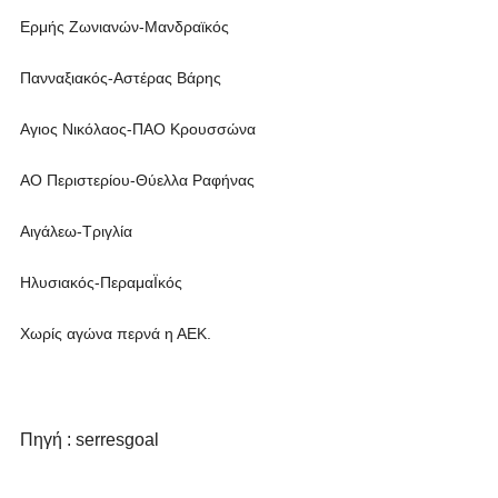
Ερμής Ζωνιανών-Μανδραϊκός
Πανναξιακός-Αστέρας Βάρης
Αγιος Νικόλαος-ΠΑΟ Κρουσσώνα
ΑΟ Περιστερίου-Θύελλα Ραφήνας
Αιγάλεω-Τριγλία
Ηλυσιακός-ΠεραμαΪκός
Χωρίς αγώνα περνά η ΑΕΚ.
Πηγή : serresgoal