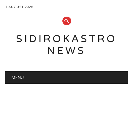
7 AUGUST 2026
SIDIROKASTRO
NEWS
Main menu
Skip
MENU
to
content