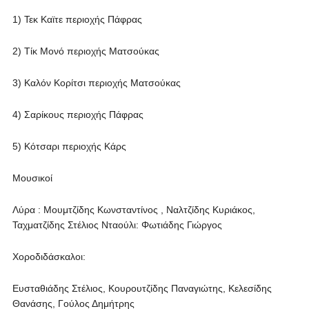
1) Τεκ Καϊτε περιοχής Πάφρας
2) Τίκ Μονό περιοχής Ματσούκας
3) Καλόν Κορίτσι περιοχής Ματσούκας
4) Σαρίκους περιοχής Πάφρας
5) Κότσαρι περιοχής Κάρς
Μουσικοί
Λύρα : Μουμτζίδης Κωνσταντίνος , Ναλτζίδης Κυριάκος,
Ταχματζίδης Στέλιος Νταούλι: Φωτιάδης Γιώργος
Χοροδιδάσκαλοι:
Ευσταθιάδης Στέλιος, Κουρουτζίδης Παναγιώτης, Κελεσίδης
Θανάσης, Γούλος Δημήτρης