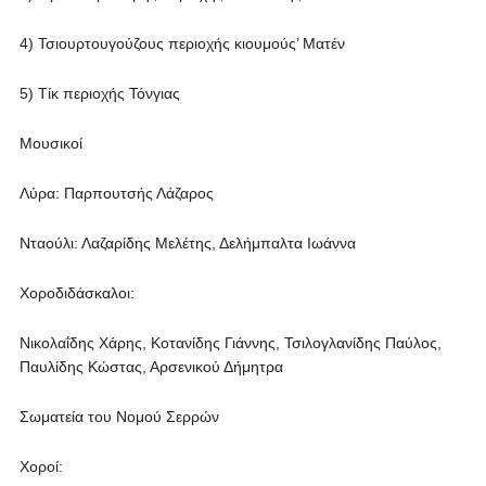
4) Τσιουρτουγούζους περιοχής κιουμούς’ Ματέν
5) Τίκ περιοχής Τόνγιας
Μουσικοί
Λύρα: Παρπουτσής Λάζαρος
Νταούλι: Λαζαρίδης Μελέτης, Δελήμπαλτα Ιωάννα
Χοροδιδάσκαλοι:
Νικολαΐδης Χάρης, Κοτανίδης Γιάννης, Τσιλογλανίδης Παύλος,
Παυλίδης Κώστας, Αρσενικού Δήμητρα
Σωματεία του Νομού Σερρών
Χοροί: