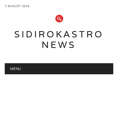
7 AUGUST 2026
SIDIROKASTRO
NEWS
Main menu
Skip
MENU
to
content