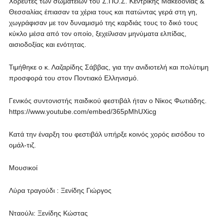
Χορευτές των σωματείων του Σ.ΠΟ.Σ. Κεντρικής Μακεδονίας &
Θεσσαλίας έπιασαν τα χέρια τους και πατώντας γερά στη γη,
χωγράφισαν με τον δυναμισμό της καρδιάς τους το δικό τους
κύκλο μέσα από τον οποίο, ξεχείλισαν μηνύματα ελπίδας,
αισιοδοξίας και ενότητας.
Τιμήθηκε ο κ. Λαζαρίδης Σάββας, για την ανιδιοτελή και πολύτιμη
προσφορά του στον Ποντιακό Ελληνισμό.
Γενικός συντονιστής παιδικού φεστιβάλ ήταν ο Νίκος Φωτιάδης.
https://www.youtube.com/embed/365pMhUXicg
Κατά την έναρξη του φεστιβάλ υπήρξε κοινός χορός εισόδου το
ομάλ-τιζ.
Μουσικοί
Λύρα τραγούδι : Ξενίδης Γιώργος
Νταούλι: Ξενίδης Κώστας