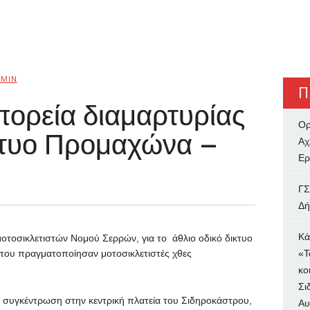
MIN
Π
πορεία διαμαρτυρίας
Ορ
ίκτυο Προμαχώνα –
Αχ
Ερ
ΓΣ
Δή
Κά
μοτοσικλετιστών Νομού Σερρών, για το άθλιο οδικό δικτυο
που πραγματοποίησαν μοτοσικλετιστές χθες
«Τ
κο
Σι
ε συγκέντρωση στην κεντρική πλατεία του Σιδηροκάστρου,
Αυ