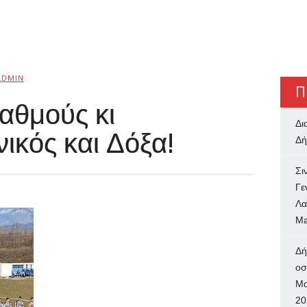
ADMIN
Π
αθμούς κι
Δι
ικός και Δόξα!
Δή
Σι
Γε
Λα
Ma
Δή
oσ
Μα
20