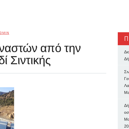
DMIN
Π
αναστών από την
Δι
ί Σιντικής
Δή
Σι
Γε
Λα
Ma
Δή
oσ
Μα
20