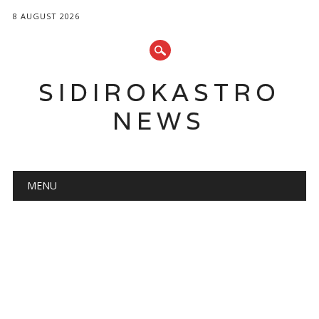
8 AUGUST 2026
SIDIROKASTRO
NEWS
Main menu
Skip
MENU
to
content