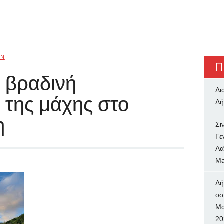
IN
Π
Η βραδινή
Δι
της μάχης στο
Δή
η
Σι
Γε
Λα
Ma
Δή
oσ
Μα
20