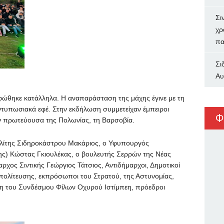
Σι
χρ
πα
Σι
Αυ
θηκε κατάλληλα. Η αναπαράσταση της μάχης έγινε με τη
ντυπωσιακά εφέ. Στην εκδήλωση συμμετείχαν έμπειροι
Φ
ν πρωτεύουσα της Πολωνίας, τη Βαρσοβία.
λίτης Σιδηροκάστρου Μακάριος, ο Υφυπουργός
ης) Κώστας Γκιουλέκας, ο βουλευτής Σερρών της Νέας
ρχος Σιντικής Γεώργιος Τάτσιος, Αντιδήμαρχοι, Δημοτικοί
ιπολίτευσης, εκπρόσωποι του Στρατού, της Αστυνομίας,
λη του Συνδέσμου Φίλων Οχυρού Ιστίμπεη, πρόεδροι