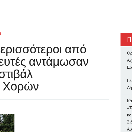
N
Π
Περισσότεροι από
Ορ
ρευτές αντάμωσαν
Αχ
Ερ
στιβάλ
ΓΣ
 Χορών
Δή
Κά
«Τ
κο
Σι
Αυ