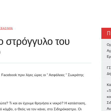
EBADMIN
Π
ο στρόγγυλο του
Ορ
υ
Αχ
Ερ
ΓΣ
Δή
ο
Facebook
πριν λίγες ώρες οι ” Ασφάλειες ” Σωκράτης
Κά
«Τ
κο
Σι
 φώτα? Τι και αν έχουμε θρηνήσει κ νεκρό? Η κατάσταση,
Αυ
ό κόμβο, ο Θεός να τον κάνει, στο Σιδηρόκαστρο. Οι