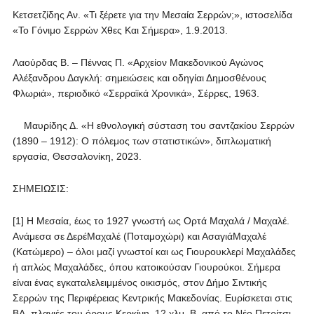
Κετσετζίδης Αν. «Τι ξέρετε για την Μεσαία Σερρών;», ιστοσελίδα
«Το Γόνιμο Σερρών Χθες Και Σήμερα», 1.9.2013.
Λαούρδας Β. – Πέννας Π. «Αρχείον Μακεδονικού Αγώνος
Αλέξανδρου Δαγκλή: σημειώσεις και οδηγίαι Δημοσθένους
Φλωριά», περιοδικό «Σερραϊκά Χρονικά», Σέρρες, 1963.
Μαυρίδης Δ. «Η εθνολογική σύσταση του σαντζακίου Σερρών
(1890 – 1912): Ο πόλεμος των στατιστικών», διπλωματική
εργασία, Θεσσαλονίκη, 2023.
ΣΗΜΕΙΩΣΙΣ:
[1] Η Μεσαία, έως το 1927 γνωστή ως Ορτά Μαχαλά / Μαχαλέ.
Ανάμεσα σε ΔερέΜαχαλέ (Ποταμοχώρι) και ΑσαγιάΜαχαλέ
(Κατώμερο) – όλοι μαζί γνωστοί και ως Γιουρουκλερί Μαχαλάδες
ή απλώς Μαχαλάδες, όπου κατοικούσαν Γιουρούκοι. Σήμερα
είναι ένας εγκαταλελειμμένος οικισμός, στον Δήμο Σιντικής
Σερρών της Περιφέρειας Κεντρικής Μακεδονίας. Ευρίσκεται στις
ΒΑ. πλαγιές του όρους Κερκίνη, 12 χλμ. Β. από το Νέο Πετρίτσι