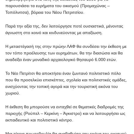
παρουσιάσει τα ευρήματα του οικισμού (Προμαχώνας –
Τοπόλνιτσα), βόρεια του Νέου Πετριτσίου.
Παρά την αξία της, δεν λειτούργησε ποτέ ουσιαστικά, μένοντας
άγνωστη στο κοινό και κινδυνεύοντας με απαξίωση.
Η μεταστέγασή της στην πρώην ΛΑΦ θα συνδέσει την έκθεση με
τον τόπο προέλευσης των ευρημάτων, θα την διασώσει και θα
αναδείξει έναν μοναδικό αρχαιολογικό θησαυρό 6.000 ετών.
Το Νέο Πετρίτσι θα αποκτήσει έναν ζωντανό πολιτιστικό πόλο
που θα προσελκύει επισκέπτες, σχολεία και πολιτιστικές ομάδες,
ενισχύοντας την τοπική αγορά και την τουριστική εικόνα του
χωριού.
Η έκθεση θα μπορούσε να ενταχθεί σε θεματικές διαδρομές της
περιοχής (Ρούπελ – Κερκίνη – Άγκιστρο) και να λειτουργήσει ως
εκπαιδευτικό και πολιτιστικό κέντρο.
Μια τέτοια πρωτοβουλία θα αναβαθμίσει την εικόνα του οικισμού