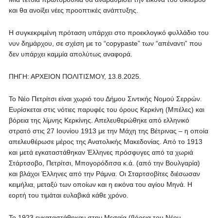
και θα ανοίξει νέες προοπτικές ανάπτυξης.
Η συγκεκριμένη πρόταση υπάρχει στο προεκλογικό φυλλάδιο του
νυν δημάρχου, σε σχέση με το “copypaste” των “απέναντι” που
δεν υπάρχει καμμία απολύτως αναφορά.
ΠΗΓΗ: ΑΡΧΕΙΟΝ ΠΟΛΙΤΙΣΜΟΥ, 13.8.2025.
Το Νέο Πετρίτσι είναι χωριό του Δήμου Σιντικής Νομού Σερρών.
Ευρίσκεται στις νότιες παρυφές του όρους Κερκίνη (Μπέλες) και
βόρεια της λίμνης Κερκίνης. Απελευθερώθηκε από ελληνικό
στρατό στις 27 Ιουνίου 1913 με την Μάχη της Βέτρινας – η οποία
απελευθέρωσε μέρος της Ανατολικής Μακεδονίας. Από το 1913
και μετά εγκαταστάθηκαν Έλληνες πρόσφυγες από τα χωριά
Στάρτσοβο, Πετρίτσι, Μπογορόδιτσα κ.ά. (από την Βουλγαρία)
και βλάχοι Έλληνες από την Ράμνα. Οι Σταρτσοβίτες διέσωσαν
κειμήλια, μεταξύ των οποίων και η εικόνα του αγίου Μηνά. Η
εορτή του τιμάται ευλαβικά κάθε χρόνο.
Το 1923 εγκαταστάθηκαν στην Μεσαία (βόρεια του Νέου