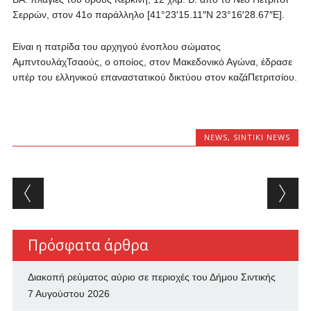
Σερρών, στον 41ο παράλληλο [41°23′15.11″N 23°16′28.67″E].
Είναι η πατρίδα του αρχηγού ένοπλου σώματος
ΑμπντουλάχΤσαούς, ο οποίος, στον Μακεδονικό Αγώνα, έδρασε
υπέρ του ελληνικού επαναστατικού δικτύου στον καζάΠετριτσίου.
NEWS
,
SINTIKI NEWS
Post navigation
Πρόσφατα άρθρα
Διακοπή ρεύματος αύριο σε περιοχές του Δήμου Σιντικής
7 Αυγούστου 2026