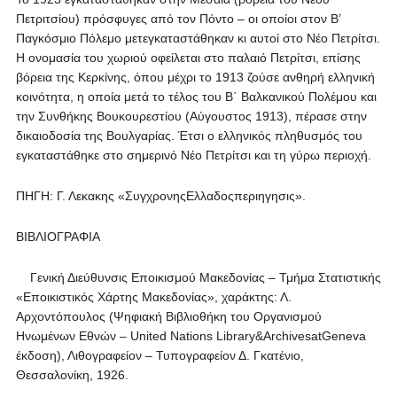
Πετριτσίου) πρόσφυγες από τον Πόντο – οι οποίοι στον Β’
Παγκόσμιο Πόλεμο μετεγκαταστάθηκαν κι αυτοί στο Νέο Πετρίτσι.
Η ονομασία του χωριού οφείλεται στο παλαιό Πετρίτσι, επίσης
βόρεια της Κερκίνης, όπου μέχρι το 1913 ζούσε ανθηρή ελληνική
κοινότητα, η οποία μετά το τέλος του Β΄ Βαλκανικού Πολέμου και
την Συνθήκης Βουκουρεστίου (Αύγουστος 1913), πέρασε στην
δικαιοδοσία της Βουλγαρίας. Έτσι ο ελληνικός πληθυσμός του
εγκαταστάθηκε στο σημερινό Νέο Πετρίτσι και τη γύρω περιοχή.
ΠΗΓΗ: Γ. Λεκακης «ΣυγχρονηςΕλλαδοςπεριηγησις».
ΒΙΒΛΙΟΓΡΑΦΙΑ
Γενική Διεύθυνσις Εποικισμού Μακεδονίας – Τμήμα Στατιστικής
«Εποικιστικός Χάρτης Μακεδονίας», χαράκτης: Λ.
Αρχοντόπουλος (Ψηφιακή Βιβλιοθήκη του Οργανισμού
Ηνωμένων Εθνών – United Nations Library&ArchivesatGeneva
έκδοση), Λιθογραφείον – Τυπογραφείον Δ. Γκατένιο,
Θεσσαλονίκη, 1926.