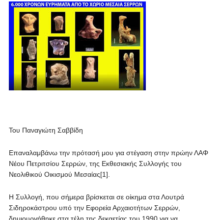
Του Παναγιώτη Σαββίδη
Επαναλαμβάνω την πρότασή μου για στέγαση στην πρώην ΛΑΦ
Νέου Πετριτσίου Σερρών, της Εκθεσιακής Συλλογής του
Νεολιθικού Οικισμού Μεσαίας[1].
Η Συλλογή, που σήμερα βρίσκεται σε οίκημα στα Λουτρά
Σιδηροκάστρου υπό την Εφορεία Αρχαιοτήτων Σερρών,
δημιουργήθηκε στα τέλη της δεκαετίας του 1990 για να