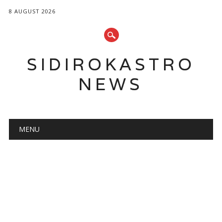
8 AUGUST 2026
SIDIROKASTRO
NEWS
Main menu
Skip
MENU
to
content