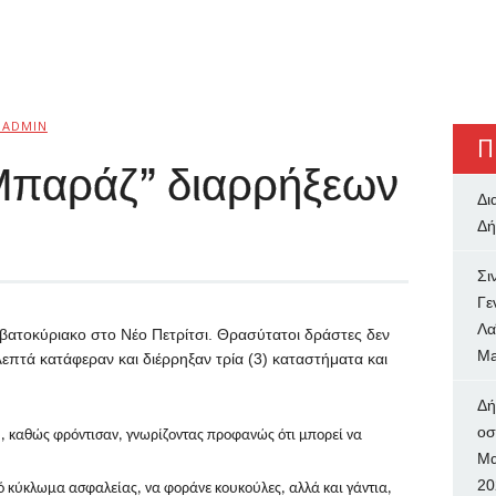
BADMIN
Π
” Μπαράζ” διαρρήξεων
Δι
Δή
Σι
Γε
Λα
ατοκύριακο στο Νέο Πετρίτσι. Θρασύτατοι δράστες δεν
Ma
λεπτά κατάφεραν και διέρρηξαν τρία (3) καταστήματα και
Δή
oσ
», καθώς φρόντισαν, γνωρίζοντας προφανώς ότι μπορεί να
Μα
20
 κύκλωμα ασφαλείας, να φοράνε κουκούλες, αλλά και γάντια,