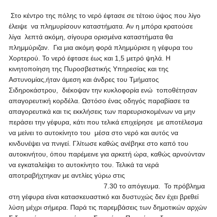
Στο κέντρο της πόλης το νερό έφτασε σε τέτοιο ύψος που λίγο
έλειψε να πλημυρίσουν καταστήματα. Αν η μπόρα κρατούσε
λίγα λεπτά ακόμη, σίγουρα ορισμένα καταστήματα θα
πλημμύριζαν. Για μια ακόμη φορά πλημμύρισε η γέφυρα του
Χορτερού. Το νερό έφτασε έως και 1,5 μετρό ψηλά. Η
κινητοποίηση της Πυροσβεστικής Υπηρεσίας και της
Αστυνομίας,ήταν άμεση και άνδρες του Τμήματος
Σιδηροκάστρου, διέκοψαν την κυκλοφορία ενώ τοποθέτησαν
απαγορευτική κορδέλα. Ωστόσο ένας οδηγός παραβίασε τα
απαγορευτικά και τις εκκλήσεις των παρευρισκομένων να μην
περάσει την γέφυρα, κάτι που τελικά επιχείρησε με αποτέλεσμα
να μείνει το αυτοκίνητο του μέσα στο νερό και αυτός να
κινδυνέψει να πνιγεί. Γλίτωσε καθώς ανέβηκε στο καπό του
αυτοκινήτου, όπου παρέμεινε για αρκετή ώρα, καθώς αρνούνταν
να εγκαταλείψει το αυτοκίνητο του. Τελικά τα νερά
αποτραβήχτηκαν με αντλίες γύρω στις
7.30 το απόγευμα. Το πρόβλημα
στη γέφυρα είναι κατασκευαστικό και δυστυχώς δεν έχει βρεθεί
λύση μέχρι σήμερα. Παρά τις παρεμβάσεις των δημοτικών αρχών