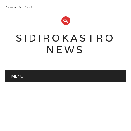
7 AUGUST 2026
SIDIROKASTRO
NEWS
Main menu
Skip
MENU
to
content