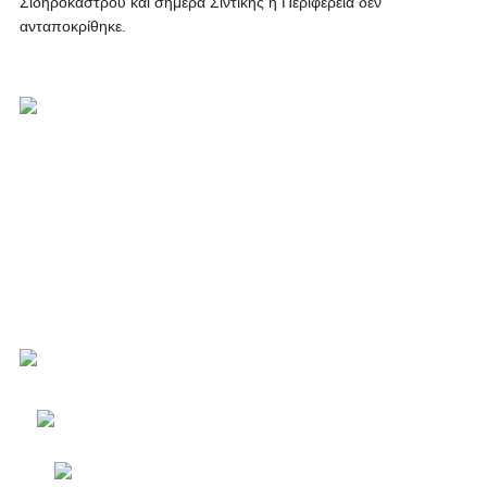
Σιδηροκάστρου και σήμερα Σιντικής η Περιφέρεια δεν
ανταποκρίθηκε.