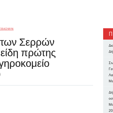
EBADMIN
Π
ί των Σερρών
Δι
είδη πρώτης
Δή
 γηροκομείο
Σι
Γε
υ
Λα
Ma
Δή
oσ
Μα
20