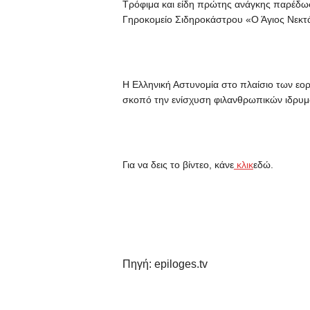
Τρόφιμα και είδη πρώτης ανάγκης παρέδωσ
Γηροκομείο Σιδηροκάστρου «Ο Άγιος Νεκ
Η Ελληνική Αστυνομία στο πλαίσιο των εο
σκοπό την ενίσχυση φιλανθρωπικών ιδρυμ
Για να δεις το βίντεο, κάνε
κλικ
εδώ.
Πηγή: epiloges.tv