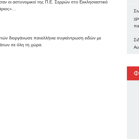
αν οι αστυνομικοί της Π.Ε. Σερρών στο Εκκλησιαστικό
τάριος»…
Σι
χρ
πα
ρτών διοργάνωσε πανελλήνια συγκέντρωση ειδών με
Σι
άτων σε όλη τη χώρα.
Αυ
Φ