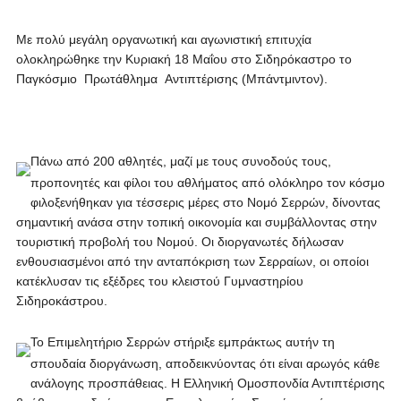
Με πολύ μεγάλη οργανωτική και αγωνιστική επιτυχία
ολοκληρώθηκε την Κυριακή 18 Μαΐου στο Σιδηρόκαστρο το
Παγκόσμιο Πρωτάθλημα Αντιπτέρισης (Μπάντμιντον).
Πάνω από 200 αθλητές, μαζί με τους συνοδούς τους,
προπονητές και φίλοι του αθλήματος από ολόκληρο τον κόσμο
φιλοξενήθηκαν για τέσσερις μέρες στο Νομό Σερρών, δίνοντας
σημαντική ανάσα στην τοπική οικονομία και συμβάλλοντας στην
τουριστική προβολή του Νομού. Οι διοργανωτές δήλωσαν
ενθουσιασμένοι από την ανταπόκριση των Σερραίων, οι οποίοι
κατέκλυσαν τις εξέδρες του κλειστού Γυμναστηρίου
Σιδηροκάστρου.
Το Επιμελητήριο Σερρών στήριξε εμπράκτως αυτήν τη
σπουδαία διοργάνωση, αποδεικνύοντας ότι είναι αρωγός κάθε
ανάλογης προσπάθειας. Η Ελληνική Ομοσπονδία Αντιπτέρισης