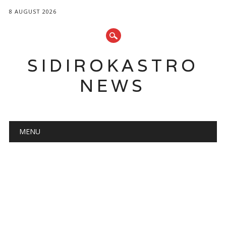
8 AUGUST 2026
SIDIROKASTRO
NEWS
Main menu
Skip
MENU
to
content