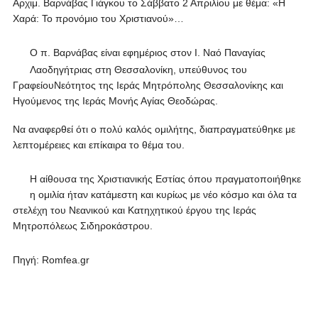
Αρχιμ. Βαρνάβας Γιάγκου το Σάββατο 2 Απριλίου με θέμα: «Η
Χαρά: Το προνόμιο του Χριστιανού»…
Ο π. Βαρνάβας είναι εφημέριος στον Ι. Ναό Παναγίας
Λαοδηγήτριας στη Θεσσαλονίκη, υπεύθυνος του
ΓραφείουΝεότητος της Ιεράς Μητρόπολης Θεσσαλονίκης και
Ηγούμενος της Ιεράς Μονής Αγίας Θεοδώρας.
Να αναφερθεί ότι ο πολύ καλός ομιλήτης, διαπραγματεύθηκε με
λεπτομέρειες και επίκαιρα το θέμα του.
Η αίθουσα της Χριστιανικής Εστίας όπου πραγματοποιήθηκε
η ομιλία ήταν κατάμεστη και κυρίως με νέο κόσμο και όλα τα
στελέχη του Νεανικού και Κατηχητικού έργου της Ιεράς
Μητροπόλεως Σιδηροκάστρου.
Πηγή: Romfea.gr