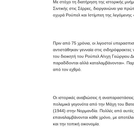
Με στόχο τη διατήρηση της ιστορικής μνή
Σιντικής στις Σέρρες, διοργανώνει για πρ
οχυρά Ρούπελ και Ιστίμπεη της λεγόμενης 
Πριν από 75 χρόνια, οι λιγοστοί υπερασπ
αντιστάθηκαν γενναία στις σιδηρόφρακτες 
του διοικητή του Ρούπελ Α/νχη Γεώργιου Δ
παραδίδονται αλλά καταλαμβάνονται». Πα
από τον εχθρό.
Οι ιστορικές αναβιώσεις ή αναπαραστάσεις 
πολεμικά γεγονότα από την Μάχη του Βατ
(1944) στην Νορμανδία. Πολλές από αυτές τ
επαναλαμβάνονται κάθε χρόνο, με αποτέλε
και την τοπική οικονομία.