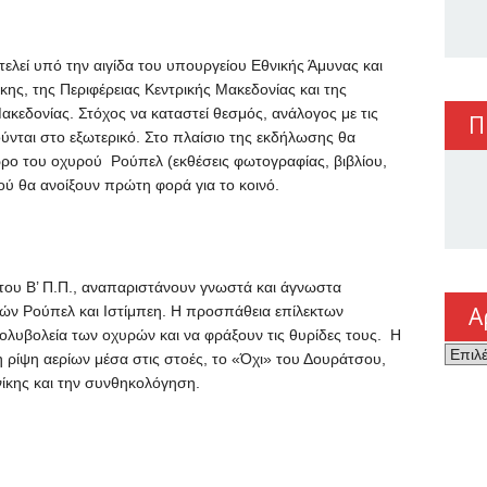
λεί υπό την αιγίδα του υπουργείου Εθνικής Άμυνας και
ης, της Περιφέρειας Κεντρικής Μακεδονίας και της
κεδονίας. Στόχος να καταστεί θεσμός, ανάλογος με τις
Π
ύνται στο εξωτερικό. Στο πλαίσιο της εκδήλωσης θα
ο του οχυρού Ρούπελ (εκθέσεις φωτογραφίας, βιβλίου,
ού θα ανοίξουν πρώτη φορά για το κοινό.
του Β’ Π.Π., αναπαριστάνουν γνωστά και άγνωστα
Α
ών Ρούπελ και Ιστίμπεη. Η προσπάθεια επίλεκτων
λυβολεία των οχυρών και να φράξουν τις θυρίδες τους. Η
Αρχεί
ρίψη αερίων μέσα στις στοές, το «Όχι» του Δουράτσου,
ίκης και την συνθηκολόγηση.