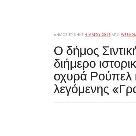
ΔΗΜΟΣΙΕΎΘΗΚΕ
4 ΜΑΪ́ΟΥ 2016
ΑΠΌ
WEBAD
Ο δήμος Σιντικ
διήμερο ιστορ
οχυρά Ρούπελ κ
λεγόμενης «Γρ