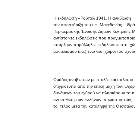
Η εκδήλωση «Ρούπελ 1941. Η αναβίωση» τε
την υποστήριξη του υφ. Μακεδονίας – Θράκ
Περιφερειακής Ένωσης Δήμων Κεντρικής Μα
αντίστοιχες εκδηλώσεις που πραγματοποιο
υπάρξουν παράλληλες εκδηλώσεις στο χώρ
μοντελισμού κ.α.) ενώ νέοι χώροι του οχυρ
Ομάδες αναβιωτών με στολές και οπλισμό 
στιγμιότυπα από την επική μάχη των Οχυρ
δυνάμεων του εχθρού να πλησιάσουν τα πο
αντεπίθεση των Ελλήνων υπερασπιστών, η 
το τέλος μετά την κατάληψη της Θεσσαλον