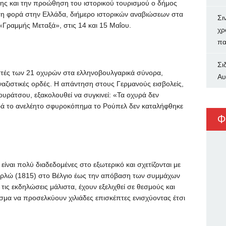
μης και την προώθηση του ιστορικού τουρισμού ο δήμος
ώτη φορά στην Ελλάδα, διήμερο ιστορικών αναβιώσεων στα
Σι
«Γραμμής Μεταξά», στις 14 και 15 Μαΐου.
χρ
πα
Σι
ιστές των 21 οχυρών στα ελληνοβουλγαρικά σύνορα,
Αυ
ναζιστικές ορδές. Η απάντηση στους Γερμανούς εισβολείς,
ουράτσου, εξακολουθεί να συγκινεί: «Τα οχυρά δεν
ρά το ανελέητο σφυροκόπημα το Ρούπελ δεν καταλήφθηκε
Φ
είναι πολύ διαδεδομένες στο εξωτερικό και σχετίζονται με
ερλώ (1815) στο Βέλγιο έως την απόβαση των συμμάχων
ις εκδηλώσεις μάλιστα, έχουν εξελιχθεί σε θεσμούς και
σμα να προσελκύουν χιλιάδες επισκέπτες ενισχύοντας έτσι