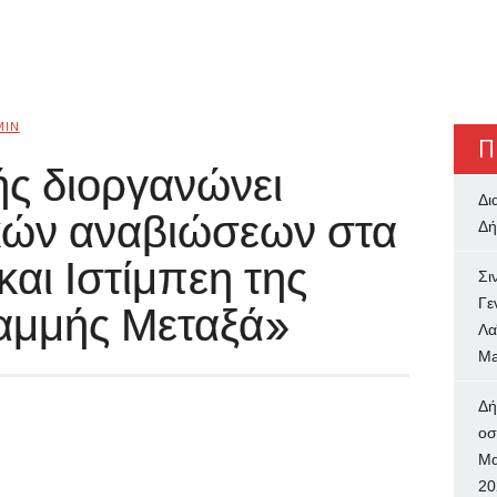
MIN
Π
ής διοργανώνει
Δι
ικών αναβιώσεων στα
Δή
αι Ιστίμπεη της
Σι
Γε
αμμής Μεταξά»
Λα
Ma
Δή
oσ
Μα
20