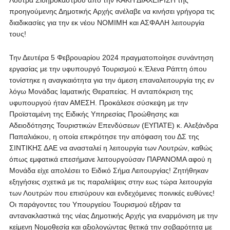
Λουτρά Σιδηροκάστρου από την ΚΑΚΗ ΔΙΑΧΕΙΡΙΣΗ της
προηγούμενης Δημοτικής Αρχής ανέλαβε να κινήσει γρήγορα τις
διαδικασίες για την εκ νέου ΝΟΜΙΜΗ και ΑΣΦΑΛΗ λειτουργία
τους!
Την Δευτέρα 5 Φεβρουαρίου 2024 πραγματοποίησε συνάντηση
εργασίας με την υφυπουργό Τουρισμού κ.Έλενα Ράπτη όπου
τονίστηκε η αναγκαιότητα για την άμεση επαναλειτουργία της εν
λόγω Μονάδας Ιαματικής Θεραπείας. Η ανταπόκριση της
υφυπουργού ήταν ΑΜΕΣΗ. Προκάλεσε σύσκεψη με την
Προϊσταμένη της Ειδικής Υπηρεσίας Προώθησης και
Αδειοδότησης Τουριστικών Επενδύσεων (ΕΥΠΑΤΕ) κ. Αλεξάνδρα
Παπαλιάκου, η οποία επικρότησε την απόφαση του ΔΣ της
ΣΙΝΤΙΚΗΣ ΔΑΕ να ανασταλεί η λειτουργία των Λουτρών, καθώς
όπως εμφατικά επεσήμανε λειτουργούσαν ΠΑΡΑΝΟΜΑ αφού η
Μονάδα είχε απολέσει το Ειδικό Σήμα Λειτουργίας! Ζητήθηκαν
εξηγήσεις σχετικά με τις παραλείψεις στην εως τώρα λειτουργία
των Λουτρών που επισύρουν και ενδεχόμενες ποινικές ευθύνες!
Οι παράγοντες του Υπουργείου Τουρισμού εξήραν τα
αντανακλαστικά της νέας Δημοτικής Αρχής για εναρμόνιση με την
κείμενη Νομοθεσία και αξιολογώντας θετικά την σοβαρότητα με