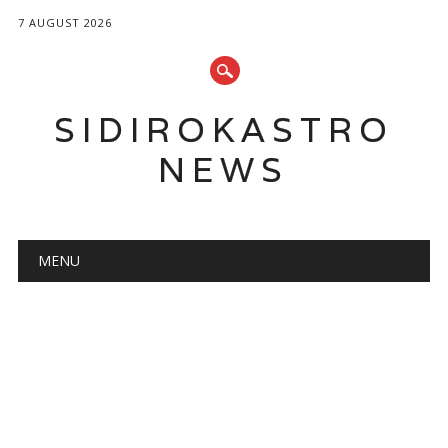
7 AUGUST 2026
SIDIROKASTRO
NEWS
Main menu
Skip
MENU
to
content