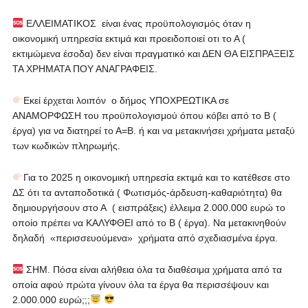
ΕΛΛΕΙΜΑΤΙΚΟΣ είναι ένας προϋπολογισμός όταν η
οικονομική υπηρεσία εκτιμά και προειδοποιεί οτι το Α (
εκτιμώμενα έσοδα) δεν είναι πραγματικό και ΔΕΝ ΘΑ ΕΙΣΠΡΑΞΕΙΣ
ΤΑ ΧΡΗΜΑΤΑ ΠΟΥ ΑΝΑΓΡΑΦΕΙΣ.
Εκεί έρχεται λοιπόν ο δήμος ΥΠΟΧΡΕΩΤΙΚΑ σε
ΑΝΑΜΟΡΦΩΣΗ του προϋπολογισμού όπου κόβει από το Β (
έργα) για να διατηρεί το Α=Β. ή και να μετακινήσει χρήματα μεταξύ
των κωδικών πληρωμής.
Για το 2025 η οικονομική υπηρεσία εκτιμά και το κατέθεσε στο
ΔΣ ότι τα ανταποδοτικά ( Φωτισμός-άρδευση-καθαριότητα) θα
δημιουργήσουν στο Α ( εισπράξεις) έλλειμα 2.000.000 ευρώ το
οποίο πρέπει να ΚΑΛΥΦΘΕΙ από το Β ( έργα). Να μετακινηθούν
δηλαδή «περισσευούμενα» χρήματα από σχεδιασμένα έργα.
ΣΗΜ. Πόσα είναι αλήθεια όλα τα διαθέσιμα χρήματα από τα
οποία αφού πρώτα γίνουν όλα τα έργα θα περισσέψουν και
2.000.000 ευρώ;;;