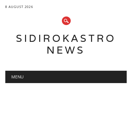
8 AUGUST 2026
SIDIROKASTRO
NEWS
Main menu
Skip
MENU
to
content