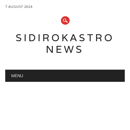
7 AUGUST 2026
SIDIROKASTRO
NEWS
Main menu
Skip
MENU
to
content