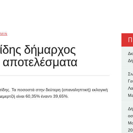
MIN
Π
ίδης δήμαρχος
Δι
κά αποτελέσματα
Δή
Σι
Γε
Λα
ίδης. Τα ποσοστά στην δεύτερη (επαναληπτική) εκλογική
Ma
εμερτζή είναι 60,35% έναντι 39,65%.
Δή
oσ
Μα
20