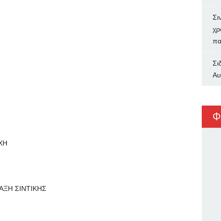
Σι
χρ
πα
Σι
Αυ
Φ
ΧΗ
ΑΞΗ ΣΙΝΤΙΚΗΣ