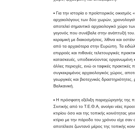
▪ Για την ιστορία ο προϊστορικός οικισμό
αρχαιολόγους των δύο χωρών, χρονολογείτ
αποτελεί σημαντικό αρχαιολογικό χώρο τω
γεγονός που συνέβαλε στην ανάπτυξή το
κεραμική με διακοσμήσεις, λίθινα και οστέ
από τα αρχαιότερα στην Ευρώπη. Τα ειδώλι
επιρροές και πιθανές τελετουργικές πρακτι
κατασκευές, υποδεικνύοντας οργανωμένη κο
άλλες περιοχές, ενώ οι ταφικές πρακτικές 
συγκεκριμένος αρχαιολογικός χώρος, αποτ
γεωργικές και βιοτεχνικές δραστηριότητες,
Βαλκανική.
▪ Η πρόσφατη εξέλιξη παραχώρησής της πρ
Σιντικής από το Τ.Ε.Θ.Α, ανοίγει νέες προ
κτιρίου όσο και της τοπικής κοινότητας γε
κτίριο με την πάροδο του χρόνου είχε σαν
αποτέλεσε ζωντανό μέρος της τοπικής κοιν