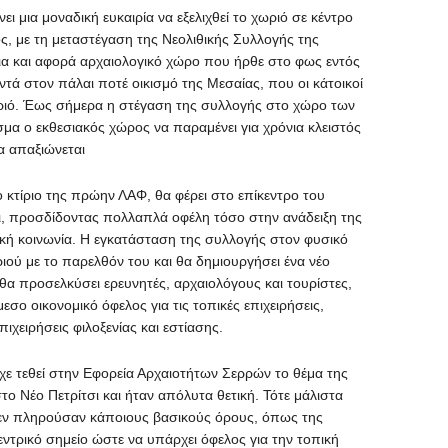
ει μια μοναδική ευκαιρία να εξελιχθεί το χωριό σε κέντρο
ος, με τη μεταστέγαση της Νεολιθικής Συλλογής της
μια και αφορά αρχαιολογικό χώρο που ήρθε στο φως εντός
ντά στον πάλαι ποτέ οικισμό της Μεσαίας, που οι κάτοικοί
ριό. Έως σήμερα η στέγαση της συλλογής στο χώρο των
μα ο εκθεσιακός χώρος να παραμένει για χρόνια κλειστός
να απαξιώνεται
ο κτίριο της πρώην ΛΑΦ, θα φέρει στο επίκεντρο του
σι, προσδίδοντας πολλαπλά οφέλη τόσο στην ανάδειξη της
ική κοινωνία. Η εγκατάσταση της συλλογής στον φυσικό
ιού με το παρελθόν του και θα δημιουργήσει ένα νέο
θα προσελκύσει ερευνητές, αρχαιολόγους και τουρίστες,
εσο οικονομικό όφελος για τις τοπικές επιχειρήσεις,
πιχειρήσεις φιλοξενίας και εστίασης.
ε τεθεί στην Εφορεία Αρχαιοτήτων Σερρών το θέμα της
ο Νέο Πετρίτσι και ήταν απόλυτα θετική. Τότε μάλιστα
 δεν πληρούσαν κάποιους βασικούς όρους, όπως της
εντρικό σημείο ώστε να υπάρχει όφελος για την τοπική