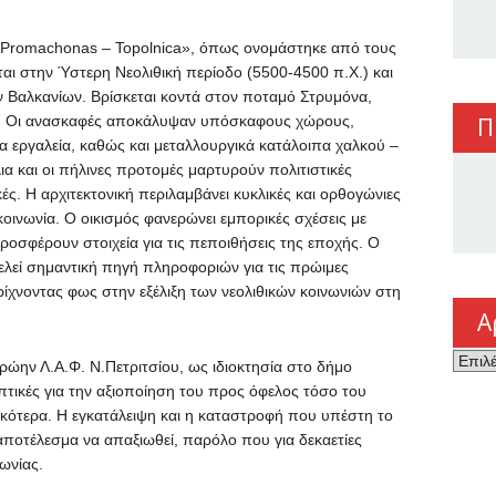
ς «Promachonas – Topolnica», όπως ονομάστηκε από τους
αι στην Ύστερη Νεολιθική περίοδο (5500-4500 π.Χ.) και
ν Βαλκανίων. Βρίσκεται κοντά στον ποταμό Στρυμόνα,
υ. Οι ανασκαφές αποκάλυψαν υπόσκαφους χώρους,
Π
ινα εργαλεία, καθώς και μεταλλουργικά κατάλοιπα χαλκού –
α και οι πήλινες προτομές μαρτυρούν πολιτιστικές
κές. Η αρχιτεκτονική περιλαμβάνει κυκλικές και ορθογώνιες
ινωνία. Ο οικισμός φανερώνει εμπορικές σχέσεις με
προσφέρουν στοιχεία για τις πεποιθήσεις της εποχής. Ο
ελεί σημαντική πηγή πληροφοριών για τις πρώιμες
 ρίχνοντας φως στην εξέλιξη των νεολιθικών κοινωνιών στη
Α
Αρχεί
ώην Λ.Α.Φ. Ν.Πετριτσίου, ως ιδιοκτησία στο δήμο
οπτικές για την αξιοποίηση του προς όφελος τόσο του
νικότερα. Η εγκατάλειψη και η καταστροφή που υπέστη το
 αποτέλεσμα να απαξιωθεί, παρόλο που για δεκαετίες
ωνίας.