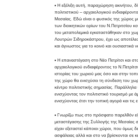
▪ Η εξέλιξη αυτή, παραχώρηση ακινήτου, δίν
πολιτιστικού – αρχαιολογικού ενδιαφέροντ
Μεσαίας. Εδώ είναι ο φυσικός της χώρος 
των διοικητικών ορίων του Ν.Πετριτσίου κο
του μεταπολεμικά εγκαταστάθηκαν στο χω
Λουτρών Σιδηροκάστρου, έχει ως αποτέλεσ
και άγνωστος για το κοινό και ουσιαστικά 
▪ Η επαναστέγαση στο Νέο Πετρίτσι και στ
αρχαιολογικού ενδιαφέροντος το Ν.Πετρίτ
ιστορίας του χωριού μας όσο και στην τοπ
της χώρο θα ενισχύσει τη σύνδεση του χωρ
κέντρο πολιτιστικής σημασίας. Παράλληλα 
ενισχύοντας τον πολιτιστικό τουρισμό με άμ
ενισχύοντας έτσι την τοπική αγορά και τις ε
▪ Γνωρίζω πως στο πρόσφατο παρελθόν είχ
μεταστέγασης της Συλλογής της Μεσαίας στ
είχαν εξεταστεί κάποιοι χώροι, που όμως
ασφάλειας αλλά και στο να βρίσκονται σε κ