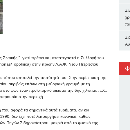
Σι
χρ
πα
Σι
Αυ
 Σιντικής ” γιατί πρέπει να μεταστεγαστεί η Συλλογή του
honas/Topolnica) στην πρώην Λ.Α.Φ. Νέου Πετριτσίου.
Φ
νός τόπου αποτελεί την ταυτότητά του. Στην περίπτωση της
τσίου ακριβώς επάνω στη μεθοριακή γραμμή με τη
ι στο φως έναν προϊστορικό οικισμό της 6ης χιλιετίας π.Χ.,
παρουσία στην περιοχή.
ή που αφορά τα σημαντικά αυτά ευρήματα, αν και
1990, δεν έχει ποτέ λειτουργήσει κανονικά, καθώς
τικών Πηγών Σιδηροκάστρου, μακριά από το φυσικό της