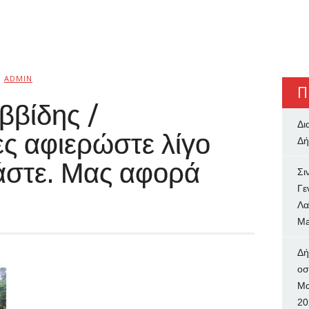
Ό
ADMIN
Π
ββίδης /
Δι
ς αφιερώστε λίγο
Δή
άστε. Μας αφορά
Σι
Γε
Λα
Ma
Δή
oσ
Μα
20