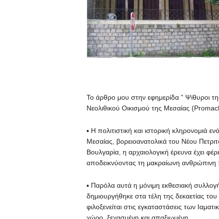
Το άρθρο μου στην εφημερίδα ” Ψίθυροι της
Νεολιθικού Οικισμού της Μεσαίας (Promac
▪ Η πολιτιστική και ιστορική κληρονομιά ε
Μεσαίας, βορειοανατολικά του Νέου Πετρι
Βουλγαρία, η αρχαιολογική έρευνα έχει φέρε
αποδεικνύοντας τη μακραίωνη ανθρώπινη 
▪ Παρόλα αυτά η μόνιμη εκθεσιακή συλλογ
δημιουργήθηκε στα τέλη της δεκαετίας του 
φιλοξενείται στις εγκαταστάσεις των Ιαμα
χώρο, ξεχασμένη και απαξιωμένη.