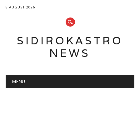
8 AUGUST 2026
SIDIROKASTRO
NEWS
Main menu
Skip
MENU
to
content