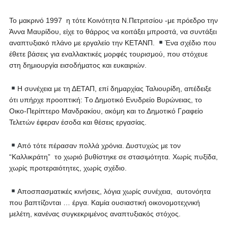
Το μακρινό 1997 η τότε Κοινότητα Ν.Πετριτσίου -με πρόεδρο την
Άννα Μαυρίδου, είχε το θάρρος να κοιτάξει μπροστά, να συντάξει
αναπτυξιακό πλάνο με εργαλείο την ΚΕΤΑΝΠ.
Ένα σχέδιο που
έθετε βάσεις για εναλλακτικές μορφές τουρισμού, που στόχευε
στη δημιουργία εισοδήματος και ευκαιριών.
Η συνέχεια με τη ΔΕΤΑΠ, επί δημαρχίας Ταλιουρίδη, απέδειξε
ότι υπήρχε προοπτική: Tο Δημοτικό Ενυδρείο Βυρώνειας, το
Οικο-Περίπτερο Μανδρακίου, ακόμη και το Δημοτικό Γραφείο
Τελετών έφεραν έσοδα και θέσεις εργασίας.
Από τότε πέρασαν πολλά χρόνια. Δυστυχώς με τον
“Καλλικράτη” το χωριό βυθίστηκε σε στασιμότητα. Χωρίς πυξίδα,
χωρίς προτεραιότητες, χωρίς σχέδιο.
Αποσπασματικές κινήσεις, λόγια χωρίς συνέχεια, αυτονόητα
που βαπτίζονται … έργα. Καμία ουσιαστική οικονομοτεχνική
μελέτη, κανένας συγκεκριμένος αναπτυξιακός στόχος.