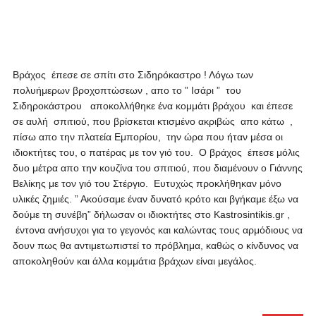
Βράχος έπεσε σε σπίτι στο Σιδηρόκαστρο ! Λόγω των
πολυήμερων βροχοπτώσεων , απο το ” Ισάρι ” του
Σιδηροκάστρου αποκολλήθηκε ένα κομμάτι βράχου και έπεσε
σε αυλή σπιτιού, που βρίσκεται κτισμένο ακριβώς απο κάτω ,
πίσω απο την πλατεία Εμπορίου, την ώρα που ήταν μέσα οι
ιδιοκτήτες του, ο πατέρας με τον γιό του. Ο βράχος έπεσε μόλις
δυο μέτρα απο την κουζίνα του σπιτιού, που διαμένουν ο Γιάννης
Βελίκης με τον γιό του Στέργιο. Ευτυχώς προκλήθηκαν μόνο
υλικές ζημιές. ” Ακούσαμε έναν δυνατό κρότο και βγήκαμε έξω να
δούμε τη συνέβη” δήλωσαν οι ιδιοκτήτες στο
Kastrosintikis
.
gr
,
έντονα ανήσυχοι για το γεγονός και καλώντας τους αρμόδιους να
δουν πως θα αντιμετωπιστεί το πρόβλημα, καθώς ο κίνδυνος να
αποκοληθούν και άλλα κομμάτια βράχων είναι μεγάλος.