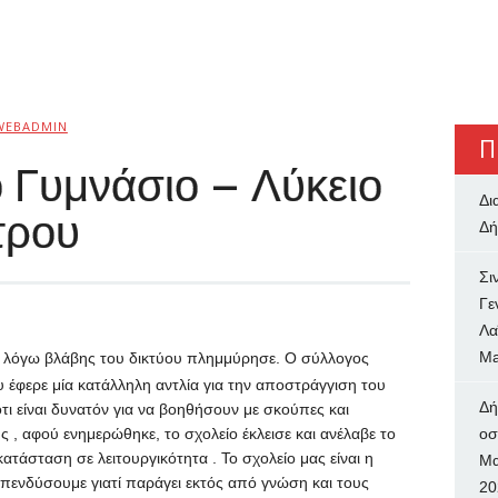
WEBADMIN
Π
 Γυμνάσιο – Λύκειο
Δι
τρου
Δή
Σι
Γε
Λα
Ma
 , λόγω βλάβης του δικτύου πλημμύρησε. Ο σύλλογος
 έφερε μία κατάλληλη αντλία για την αποστράγγιση του
Δή
τι είναι δυνατόν για να βοηθήσουν με σκούπες και
 , αφού ενημερώθηκε, το σχολείο έκλεισε και ανέλαβε το
oσ
τάσταση σε λειτουργικότητα . Το σχολείο μας είναι η
Μα
πενδύσουμε γιατί παράγει εκτός από γνώση και τους
20