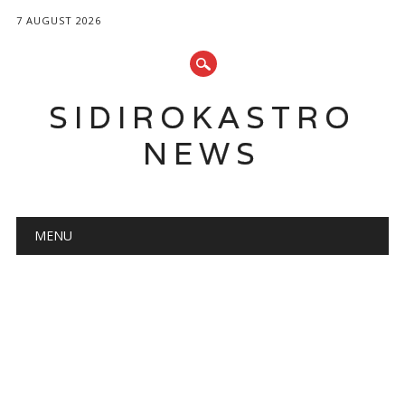
7 AUGUST 2026
SIDIROKASTRO
NEWS
Main menu
Skip
MENU
to
content