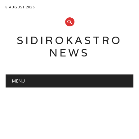
8 AUGUST 2026
SIDIROKASTRO
NEWS
Main menu
Skip
MENU
to
content