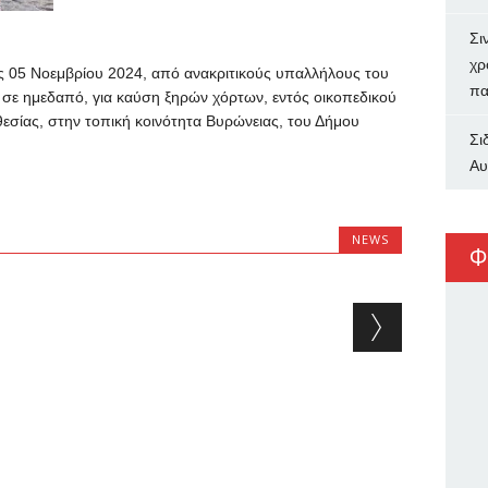
Σι
χρ
ς 05 Νοεμβρίου 2024, από ανακριτικούς υπαλλήλους του
πα
σε ημεδαπό, για καύση ξηρών χόρτων, εντός οικοπεδικού
εσίας, στην τοπική κοινότητα Βυρώνειας, του Δήμου
Σι
Αυ
NEWS
Φ