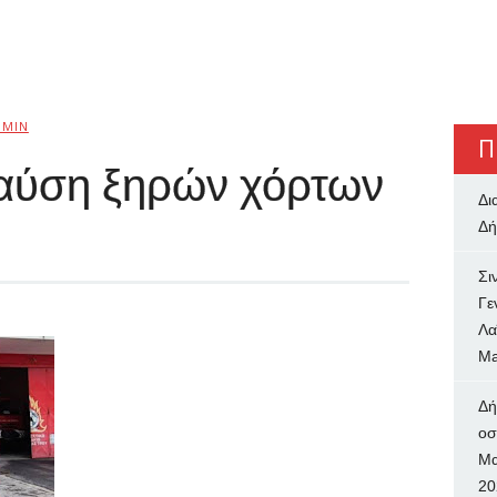
DMIN
Π
καύση ξηρών χόρτων
Δι
Δή
Σι
Γε
Λα
Ma
Δή
oσ
Μα
20